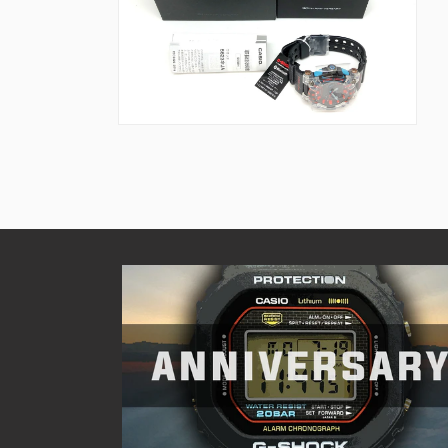
を
を
開
開
く
く
モ
ー
ダ
ル
で
メ
デ
ィ
ア
(10)
を
開
く