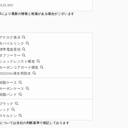
¥125,000
アナログ表示
モバイルリンク
標準電波受信
タフソーラー
ショックレジスト構造
カーボンコアガード構造
ISO200m潜水用防水
樹脂ケース
カーボンケース
樹脂バンド
ブラック
レッド
スケルトン