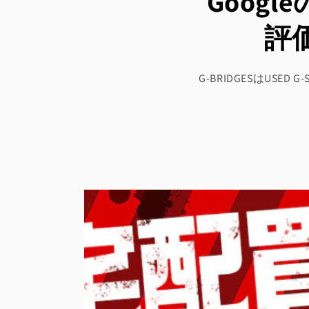
Goog
評
G-BRIDGESはU