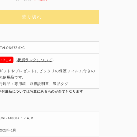
常
価
売り切れ
格
ITALON67ZMXG
中古A
（
状態ランクについて
）
ギフトやプレゼントにピッタリの保護フィルム付きの
未使用品です。
付属品：専用箱、取扱説明書、製品タグ
GWF-A1000APF-1AJR
2023年1月