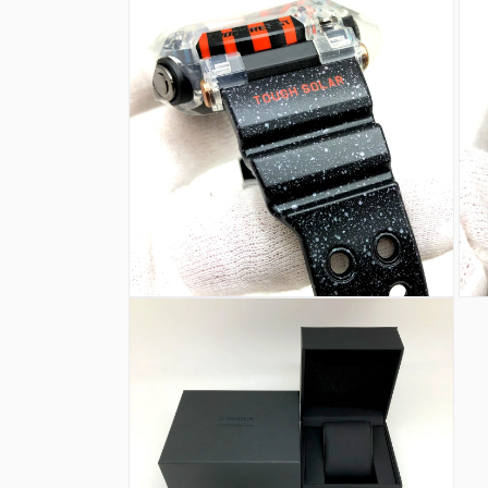
ダ
ダ
ル
ル
で
で
メ
メ
デ
デ
ィ
ィ
ア
ア
(6)
(7)
を
を
開
開
く
く
モ
モ
ー
ー
ダ
ダ
ル
ル
で
で
メ
メ
デ
デ
ィ
ィ
ア
ア
(8)
(9)