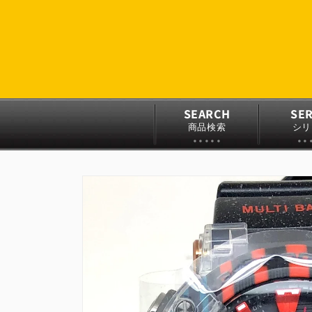
コンテ
ンツに
進む
SEARCH
SER
商品検索
シリ
商品情
報にス
キップ