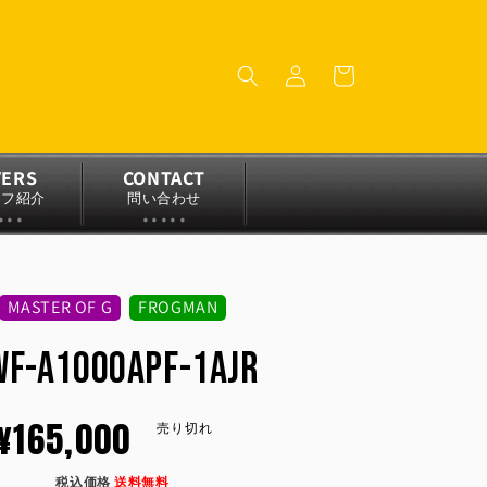
ロ
カ
グ
ー
イ
ト
ン
YERS
CONTACT
ッフ紹介
問い合わせ
MASTER OF G
FROGMAN
WF-A1000APF-1AJR
通
¥165,000
売り切れ
税込価格
送料無料