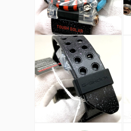
を
を
開
開
く
く
モ
モ
ー
ー
ダ
ダ
ル
ル
で
で
メ
メ
デ
デ
ィ
ィ
ア
ア
(4)
(5)
を
を
開
開
く
く
モ
モ
ー
ー