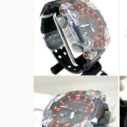
ダ
ル
で
メ
デ
ィ
ア
(1)
を
開
く
モ
モ
ー
ー
ダ
ダ
ル
ル
で
で
メ
メ
デ
デ
ィ
ィ
ア
ア
(2)
(3)