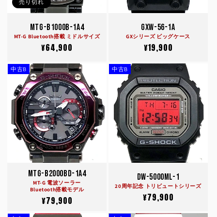
売り切れ
MTG-B1000B-1A4
GXW-56-1A
MT-G Bluetooth搭載 ミドルサイズ
GXシリーズ ビッグケース
通
¥64,900
通
¥19,900
常
常
価
価
中古B
中古B
格
格
MTG-B2000BD-1A4
DW-5000ML-1
MT-G 電波ソーラー
20周年記念 トリビュートシリーズ
Bluetooth搭載モデル
通
¥79,900
通
¥79,900
常
常