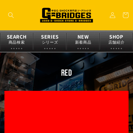
コンテ
ロ
ンツに
カ
グ
進む
ー
イ
ト
ン
SEARCH
SERIES
NEW
SHOP
商品検索
シリーズ
新着商品
店舗紹介
コ
red
レ
ク
シ
ョ
ン