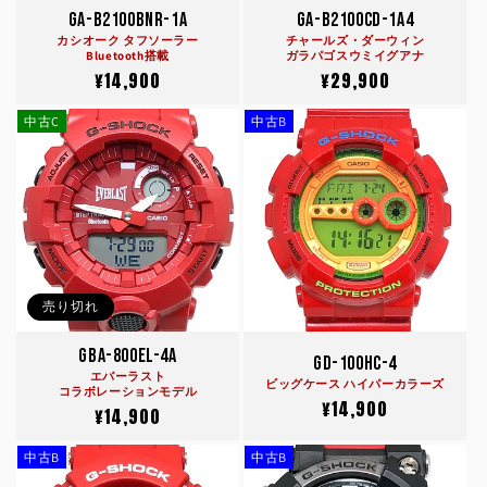
GA-B2100BNR-1A
GA-B2100CD-1A4
カシオーク タフソーラー
チャールズ・ダーウィン
Bluetooth搭載
ガラパゴスウミイグアナ
通
¥14,900
通
¥29,900
常
常
中古C
中古B
価
価
格
格
売り切れ
GBA-800EL-4A
GD-100HC-4
エバーラスト
ビッグケース ハイパーカラーズ
コラボレーションモデル
通
¥14,900
通
¥14,900
常
常
価
中古B
中古B
価
格