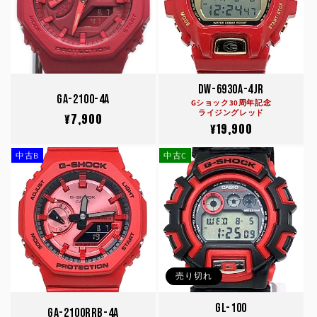
DW-6930A-4JR
GA-2100-4A
Gショック30周年記念
ライジングレッド
通
¥7,900
通
¥19,900
常
常
価
中古B
中古C
価
格
格
売り切れ
GL-100
GA-2100RRB-4A