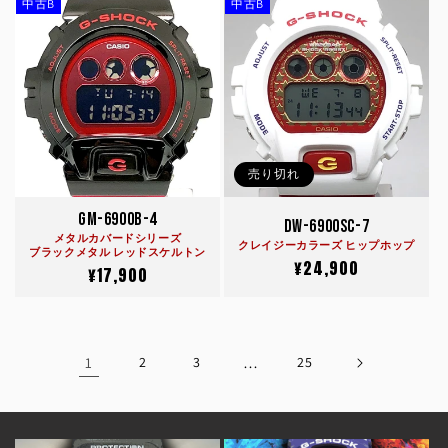
価
中古B
中古B
価
格
格
売り切れ
GM-6900B-4
DW-6900SC-7
メタルカバードシリーズ
クレイジーカラーズ ヒップホップ
ブラックメタル レッドスケルトン
通
¥24,900
通
¥17,900
常
常
価
価
格
格
1
2
3
…
25