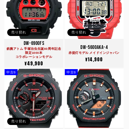
売り切れ
売り切れ
DW-6900FS
DW-5600AKA-4
鉄腕アトム 手塚治虫生誕80周年記念
限定1000本
赤提灯モデル メイドインジャパン
コラボレーションモデル
通
¥14,900
通
¥49,900
常
常
価
中古B
中古B
価
格
格
売り切れ