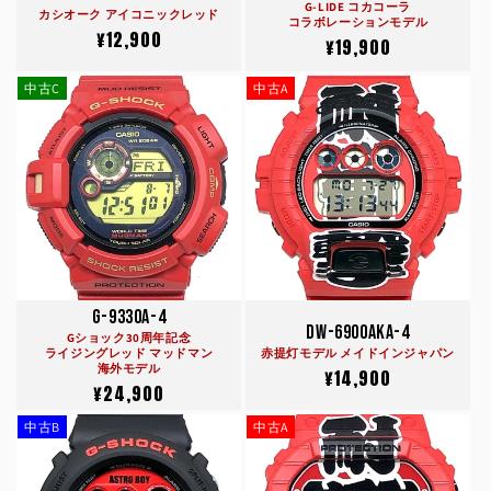
G-LIDE コカコーラ
カシオーク アイコニックレッド
コラボレーションモデル
通
¥12,900
通
¥19,900
常
常
価
中古C
中古A
価
格
格
G-9330A-4
DW-6900AKA-4
Gショック30周年記念
ライジングレッド マッドマン
赤提灯モデル メイドインジャパン
海外モデル
通
¥14,900
通
¥24,900
常
常
価
中古B
中古A
価
格
格