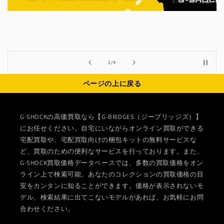
の
2
/
4
ページの上に戻る
G-SHOCKの高価買取なら【G-BRIDGES（ジーブリッジズ）】
にお任せください。自宅にいながらオンライン買取ができる
宅配買取や、宅配買取向けの梱包キットの無料サービスな
ど、買取のための便利なサービスを行っております。また、
G-SHOCK買取価格データベースでは、多数の買取価格をオン
ライン上で検索可能。あなたのコレクションの買取価格の目
安をカンタンに知ることができます。価格が表示されないモ
デル、検索結果に出てこないモデルがあれば、お気軽にお問
合わせください。