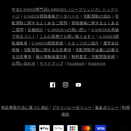
中古G-SHOCK専門店G-BRIDGES（ジーブリッジズ）トップペ
ージ
｜
G-SHOCK買取価格データベース
｜
宅配買取の流れ
｜
宅
配買取に関するよくあるご質問
｜
買取価格に関するよくある
ご質問
｜
店舗紹介
｜
G-SHOCKへの熱い想い
｜
G-SHOCKを高値
で売るコツ！
｜
こんな状態でも買い取ります！
｜
G-SHOCK買
取価格表
｜
G-SHOCK買取実績
｜
スタッフのご紹介
｜
運営会社
情報
｜
宅配買取に関する注意事項
｜
宅配買取申込書に記載す
る注意事項
｜
個人情報保護方針
｜
無料査定・宅配買取依頼
｜
お問い合わせ
｜
サイトマップ
｜
Facebook
｜
Instagram
Facebook
Instagram
YouTube
特定商取引法に基づく表記
|
プライバシーポリシー
|
返金ポリシー
|
利用
規約
決