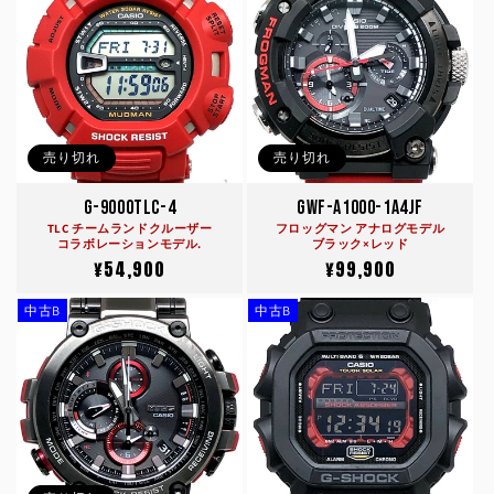
格
売り切れ
売り切れ
G-9000TLC-4
GWF-A1000-1A4JF
TLC チームランドクルーザー
フロッグマン アナログモデル
コラボレーションモデル.
ブラック×レッド
通
¥54,900
通
¥99,900
常
常
中古B
中古B
価
価
格
格