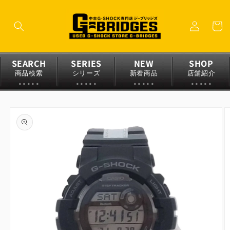
コンテ
ロ
ンツに
カ
グ
進む
ー
イ
ト
ン
SEARCH
SERIES
NEW
SHOP
商品検索
シリーズ
新着商品
店舗紹介
商品情
報にス
キップ