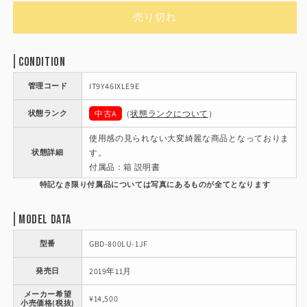
価
売り切れ
格
Condition
管理コード
IT9Y46IXLE9E
状態ランク
中古A
（
状態ランクについて
）
使用感の見られない大変綺麗な商品となっておりま
状態詳細
す。
付属品：箱 説明書
Model Data
型番
GBD-800LU-1JF
発売日
2019年11月
メーカー希望
¥14,500
小売価格(税抜)