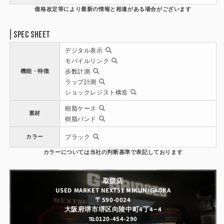
Spec Sheet
デジタル表示
モバイルリンク
機能・特徴
歩数計測
ラップ計測
ショックレジスト構造
樹脂ケース
素材
樹脂バンド
カラー
ブラック
取扱店
USED MARKET NEXT51 MIKUNIGAOKA
〒590-0024
大阪府堺市堺区向陵中町4丁4−4
℡0120-454-290