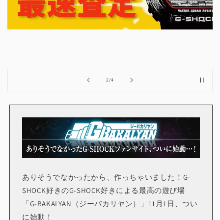
の
2
/
4
ありそうでなかったから、作っちゃいました！G-
SHOCK好きのG-SHOCK好きによる最高の遊び場
「G-BAKALYAN（ジーバカリヤン）」11月1日、つい
に始動！