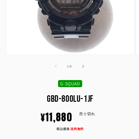
モ
ー
の
1
/
6
ダ
ル
で
G-SQUAD
メ
デ
GBD-800LU-1JF
ィ
ア
(1)
(2
通
¥11,880
を
売り切れ
開
く
常
税込価格
送料無料