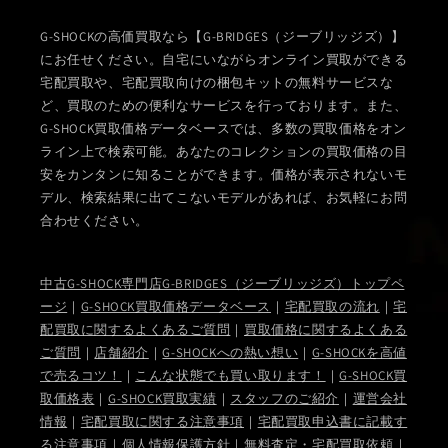
G-SHOCKの高価買取なら【G-BRIDGES（ジーブリッジズ）】
にお任せください。自宅にいながらオンライン買取ができる
宅配買取や、宅配買取向けの梱包キットの無料サービスな
ど、買取のための便利なサービスを行っております。また、
G-SHOCK買取価格データベースでは、多数の買取価格をオン
ライン上で検索可能。あなたのコレクションの買取価格の目
安をカンタンに知ることができます。価格が表示されないモ
デル、検索結果に出てこないモデルがあれば、お気軽にお問
合わせください。
中古G-SHOCK専門店G-BRIDGES（ジーブリッジズ）トップペ
ージ
｜
G-SHOCK買取価格データベース
｜
宅配買取の流れ
｜
宅
配買取に関するよくあるご質問
｜
買取価格に関するよくある
ご質問
｜
店舗紹介
｜
G-SHOCKへの熱い想い
｜
G-SHOCKを高値
で売るコツ！
｜
こんな状態でも買い取ります！
｜
G-SHOCK買
取価格表
｜
G-SHOCK買取実績
｜
スタッフのご紹介
｜
運営会社
情報
｜
宅配買取に関する注意事項
｜
宅配買取申込書に記載す
る注意事項
｜
個人情報保護方針
｜
無料査定・宅配買取依頼
｜