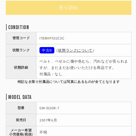
価
売り切れ
格
Condition
管理コード
IT8BHPX32C0C
状態ランク
中古B
（
状態ランクについて
）
ベルト、ベゼルに傷や色むら、汚れなどが見られま
状態詳細
すが、まだまだお使いいただける商品です。
付属品：なし
Model Data
型番
GW-9100K-7
発売日
2007年6月
メーカー希望
不明
小売価格(税抜)