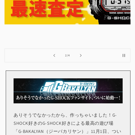
の
2
/
4
ありそうでなかったから、作っちゃいました！G-
SHOCK好きのG-SHOCK好きによる最高の遊び場
「G-BAKALYAN（ジーバカリヤン）」11月1日、つい