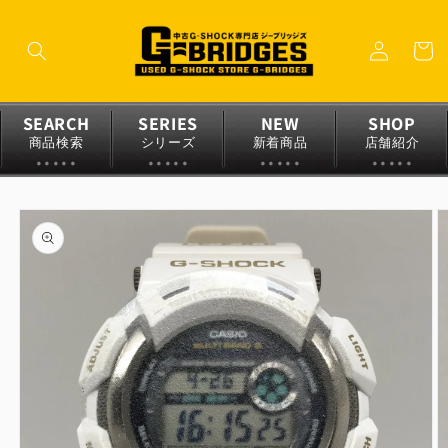
コンテ
ロ
ンツに
カ
グ
進む
ー
イ
ト
ン
SEARCH
SERIES
NEW
SHOP
商品検索
シリーズ
新着商品
店舗紹介
商品情
報にス
キップ