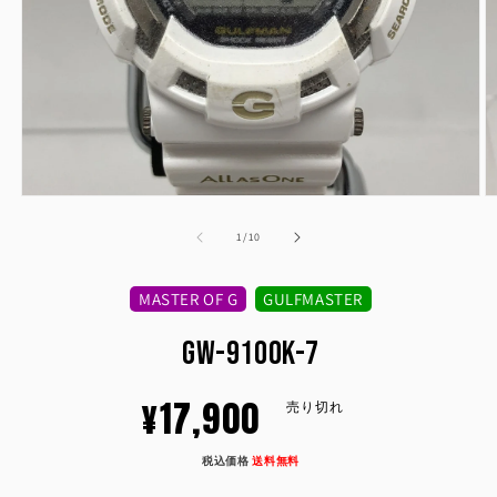
モ
ー
の
1
/
10
ダ
ル
で
MASTER OF G
GULFMASTER
メ
デ
GW-9100K-7
ィ
ア
(1)
(2
通
¥17,900
を
売り切れ
開
く
常
税込価格
送料無料