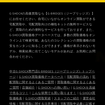
G-SHOCKの高価買取なら【G-BRIDGES（ジーブリッジズ）】
にお任せください。自宅にいながらオンライン買取ができる
宅配買取や、宅配買取向けの梱包キットの無料サービスな
ど、買取のための便利なサービスを行っております。また、
G-SHOCK買取価格データベースでは、多数の買取価格をオン
ライン上で検索可能。あなたのコレクションの買取価格の目
安をカンタンに知ることができます。価格が表示されないモ
デル、検索結果に出てこないモデルがあれば、お気軽にお問
合わせください。
中古G-SHOCK専門店G-BRIDGES（ジーブリッジズ）トップペ
ージ
｜
G-SHOCK買取価格データベース
｜
宅配買取の流れ
｜
宅
配買取に関するよくあるご質問
｜
買取価格に関するよくある
ご質問
｜
店舗紹介
｜
G-SHOCKへの熱い想い
｜
G-SHOCKを高値
で売るコツ！
｜
こんな状態でも買い取ります！
｜
G-SHOCK買
取価格表
｜
G-SHOCK買取実績
｜
スタッフのご紹介
｜
運営会社
情報
｜
宅配買取に関する注意事項
｜
宅配買取申込書に記載す