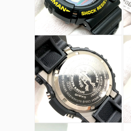
を
を
開
開
く
く
モ
モ
ー
ー
ダ
ダ
ル
ル
で
で
メ
メ
デ
デ
ィ
ィ
ア
ア
(4)
(5)
を
を
開
開
く
く
モ
モ
ー
ー