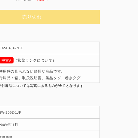
常
価
売り切れ
格
IT6SB4642N5E
中古A
（
状態ランクについて
）
使用感の見られない綺麗な商品です。
付属品：箱、取扱説明書、製品タグ、巻きタグ
GW-200Z-1JF
2009年11月
¥30,000