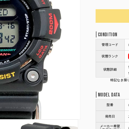
Condition
管理コード
状態ランク
状態詳細
Model Data
型番
発売日
メーカー希望