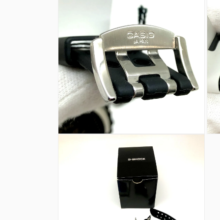
ダ
ダ
ル
ル
で
で
メ
メ
デ
デ
ィ
ィ
ア
ア
(6)
(7)
を
を
開
開
く
く
モ
モ
ー
ー
ダ
ダ
ル
ル
で
で
メ
メ
デ
デ
ィ
ィ
ア
ア
(8)
(9)