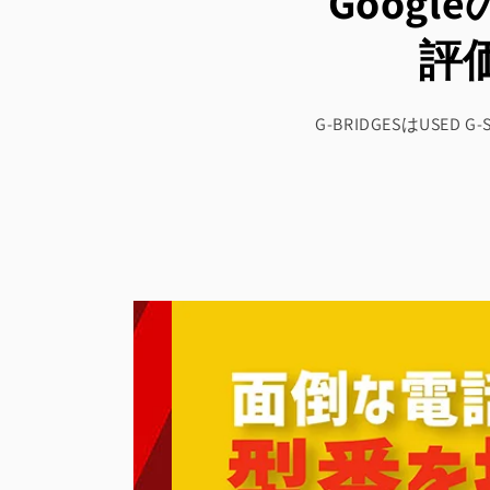
Goog
評
G-BRIDGESはU