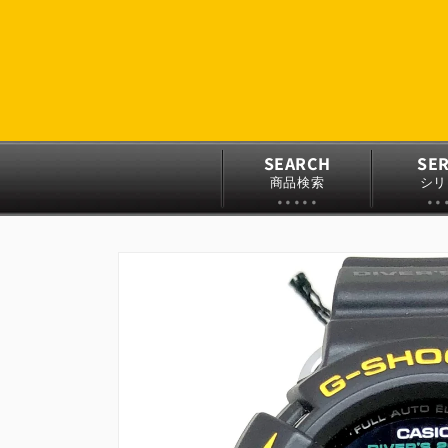
コンテ
ンツに
進む
SEARCH
SER
商品検索
シリ
商品情
報にス
キップ