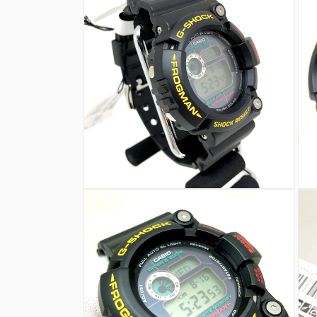
ダ
ル
で
メ
デ
ィ
ア
(1)
を
開
く
モ
モ
ー
ー
ダ
ダ
ル
ル
で
で
メ
メ
デ
デ
ィ
ィ
ア
ア
(2)
(3)