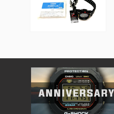
を
を
開
開
く
く
モ
ー
ダ
ル
で
メ
デ
ィ
ア
(10)
を
開
く