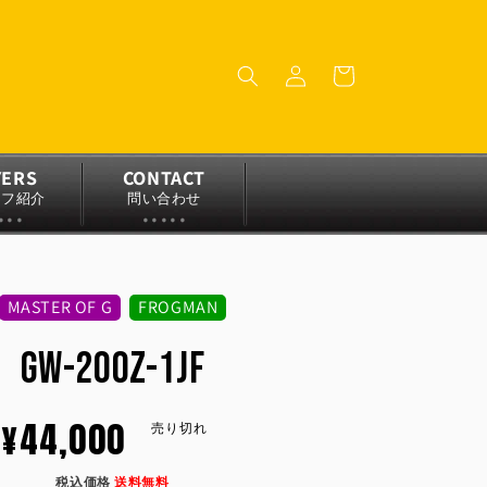
ロ
カ
グ
ー
イ
ト
ン
YERS
CONTACT
ッフ紹介
問い合わせ
MASTER OF G
FROGMAN
GW-200Z-1JF
通
¥44,000
売り切れ
税込価格
送料無料