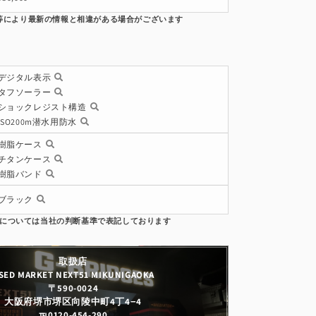
デジタル表示
タフソーラー
ショックレジスト構造
ISO200m潜水用防水
樹脂ケース
チタンケース
樹脂バンド
ブラック
取扱店
SED MARKET NEXT51 MIKUNIGAOKA
〒590-0024
大阪府堺市堺区向陵中町4丁4−4
℡0120-454-290