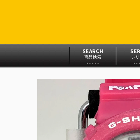
コンテ
ンツに
進む
SEARCH
SER
商品検索
シリ
商品情
報にス
キップ