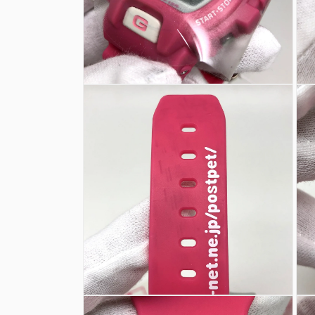
を
を
開
開
く
く
モ
モ
ー
ー
ダ
ダ
ル
ル
で
で
メ
メ
デ
デ
ィ
ィ
ア
ア
(4)
(5)
を
を
開
開
く
く
モ
モ
ー
ー