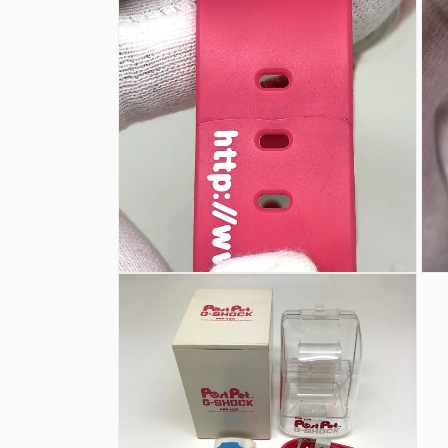
ダ
ダ
ル
ル
で
で
メ
メ
デ
デ
ィ
ィ
ア
ア
(6)
(7)
を
を
開
開
く
く
モ
モ
ー
ー
ダ
ダ
ル
ル
で
で
メ
メ
デ
デ
ィ
ィ
ア
ア
(8)
(9)