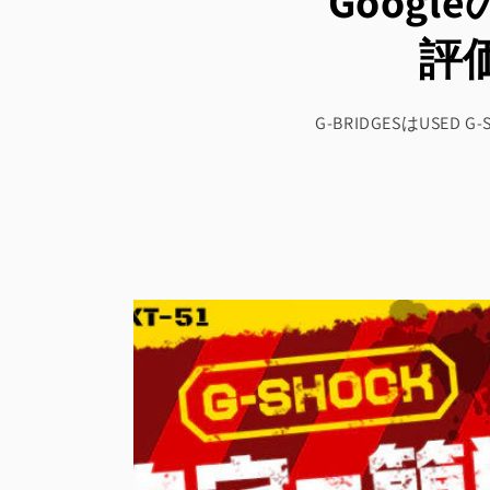
Goog
評
G-BRIDGESはU