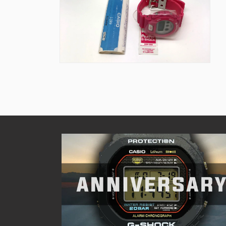
を
を
開
開
く
く
モ
ー
ダ
ル
で
メ
デ
ィ
ア
(10)
を
開
く