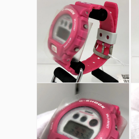
ダ
ル
で
メ
デ
ィ
ア
(1)
を
開
く
モ
モ
ー
ー
ダ
ダ
ル
ル
で
で
メ
メ
デ
デ
ィ
ィ
ア
ア
(2)
(3)