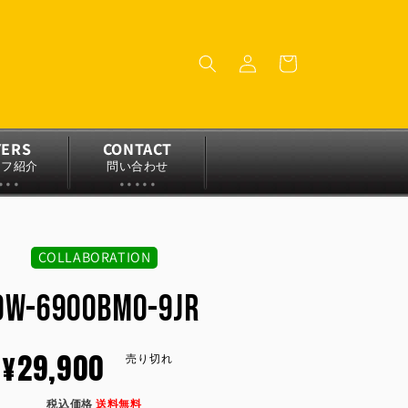
ロ
カ
グ
ー
イ
ト
ン
YERS
CONTACT
ッフ紹介
問い合わせ
COLLABORATION
DW-6900BMO-9JR
通
¥29,900
売り切れ
税込価格
送料無料