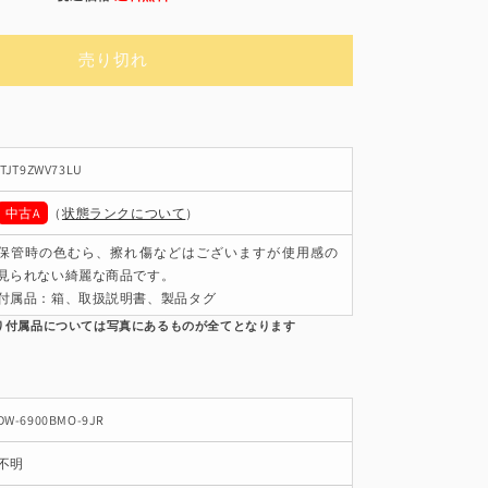
常
価
売り切れ
格
ITJT9ZWV73LU
中古A
（
状態ランクについて
）
保管時の色むら、擦れ傷などはございますが使用感の
見られない綺麗な商品です。
付属品：箱、取扱説明書、製品タグ
DW-6900BMO-9JR
不明