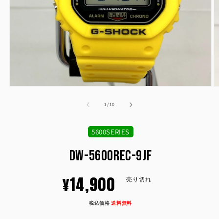
モ
ー
の
1
/
10
ダ
ル
で
5600SERIES
メ
デ
DW-5600REC-9JF
ィ
ア
(1)
(2
通
¥14,900
を
売り切れ
開
く
常
税込価格
送料無料