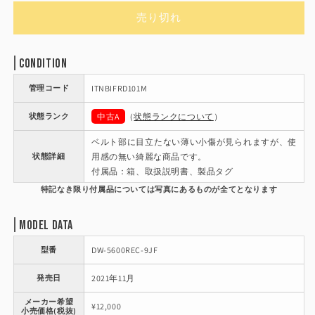
価
売り切れ
格
Condition
管理コード
ITNBIFRD101M
状態ランク
中古A
（
状態ランクについて
）
ベルト部に目立たない薄い小傷が見られますが、使
状態詳細
用感の無い綺麗な商品です。
付属品：箱、取扱説明書、製品タグ
Model Data
型番
DW-5600REC-9JF
発売日
2021年11月
メーカー希望
¥12,000
小売価格(税抜)