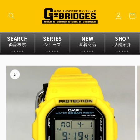
コンテ
ロ
ンツに
カ
グ
進む
ー
イ
ト
ン
SEARCH
SERIES
NEW
SHOP
商品検索
シリーズ
新着商品
店舗紹介
商品情
報にス
キップ