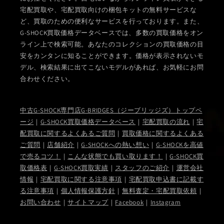
宅配買取や、宅配買取向けの梱包キットの無料サービスな
ど、買取のための便利なサービスを行っております。また、
G-SHOCK買取価格データベースでは、多数の買取価格をオン
ライン上で検索可能。あなたのコレクションの買取価格の目
安をカンタンに知ることができます。価格が表示されないモ
デル、検索結果に出てこないモデルがあれば、お気軽にお問
合わせください。
中古G-SHOCK専門店G-BRIDGES（ジーブリッジズ）トップペ
ージ
｜
G-SHOCK買取価格データベース
｜
宅配買取の流れ
｜
宅
配買取に関するよくあるご質問
｜
買取価格に関するよくある
ご質問
｜
店舗紹介
｜
G-SHOCKへの熱い想い
｜
G-SHOCKを高値
で売るコツ！
｜
こんな状態でも買い取ります！
｜
G-SHOCK買
取価格表
｜
G-SHOCK買取実績
｜
スタッフのご紹介
｜
運営会社
情報
｜
宅配買取に関する注意事項
｜
宅配買取申込書に記載す
る注意事項
｜
個人情報保護方針
｜
無料査定・宅配買取依頼
｜
お問い合わせ
｜
サイトマップ
｜
Facebook
｜
Instagram