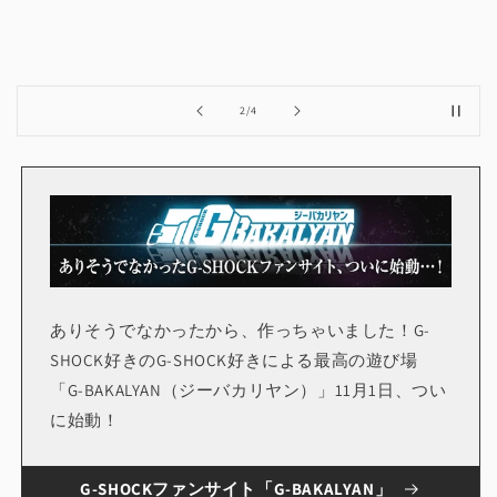
の
2
/
4
ありそうでなかったから、作っちゃいました！G-
SHOCK好きのG-SHOCK好きによる最高の遊び場
「G-BAKALYAN（ジーバカリヤン）」11月1日、つい
に始動！
G-SHOCKファンサイト「G-BAKALYAN」