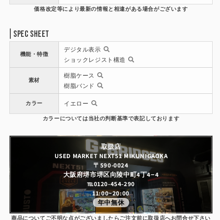
Spec Sheet
デジタル表示
機能・特徴
ショックレジスト構造
樹脂ケース
素材
樹脂バンド
カラー
イエロー
取扱店
USED MARKET NEXT51 MIKUNIGAOKA
〒590-0024
大阪府堺市堺区向陵中町4丁4−4
℡0120-454-290
11:00~20:00
年中無休
商品についてご不明な点がございましたらご注文前に取扱店へお問合せ下さい