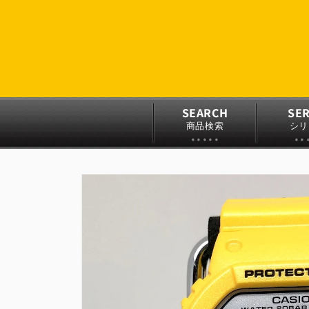
コンテ
ンツに
進む
SEARCH
SER
商品検索
シリ
商品情
報にス
キップ