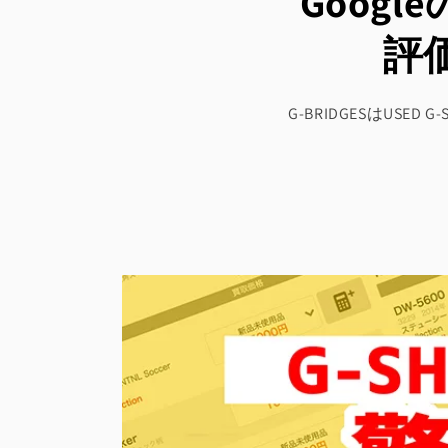
Goog
評
G-BRIDGESはU