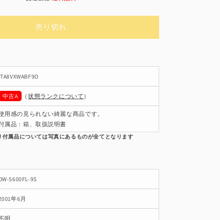
常
価
売り切れ
格
ITA8VXWABF9O
中古A
（
状態ランクについて
）
使用感の見られない綺麗な商品です。
付属品：箱、取扱説明書
DW-5600FL-9S
2001年6月
不明