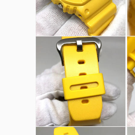
を
を
開
開
く
く
モ
モ
ー
ー
ダ
ダ
ル
ル
で
で
メ
メ
デ
デ
ィ
ィ
ア
ア
(4)
(5)
を
を
開
開
く
く
モ
モ
ー
ー