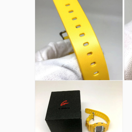
ダ
ダ
ル
ル
で
で
メ
メ
デ
デ
ィ
ィ
ア
ア
(6)
(7)
を
を
開
開
く
く
モ
モ
ー
ー
ダ
ダ
ル
ル
で
で
メ
メ
デ
デ
ィ
ィ
ア
ア
(8)
(9)