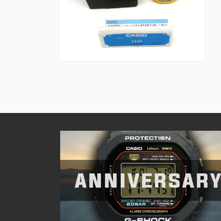
を
を
開
開
く
く
モ
ー
ダ
ル
で
メ
デ
ィ
ア
(10)
を
開
く