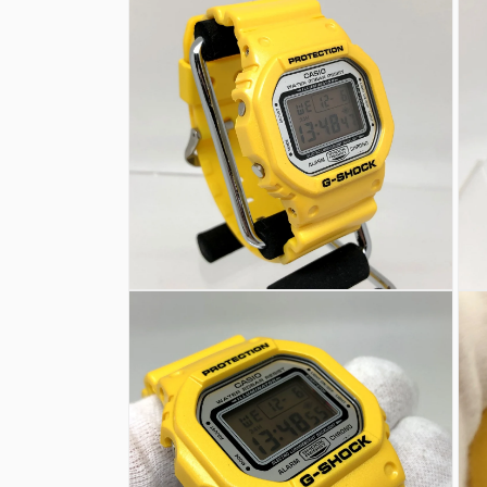
ダ
ル
で
メ
デ
ィ
ア
(1)
を
開
く
モ
モ
ー
ー
ダ
ダ
ル
ル
で
で
メ
メ
デ
デ
ィ
ィ
ア
ア
(2)
(3)