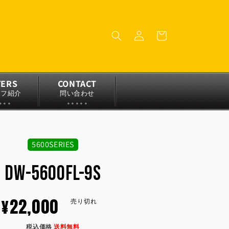
ロ
カ
グ
ー
イ
ト
ン
YERS
CONTACT
ッフ紹介
問い合わせ
5600SERIES
DW-5600FL-9S
通
¥22,000
売り切れ
税込価格
送料無料