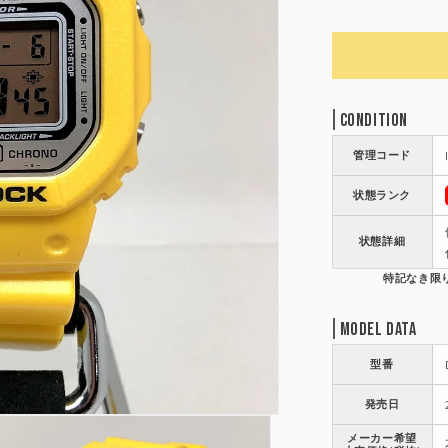
Condition
管理コード
状態ランク
状態詳細
Model Data
型番
発売日
メーカー希望